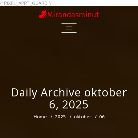
Skip
/* PIXEL_APPT_GUARD */
to
content
mirandasminut.se
mirandasminut.se – Allt du
TOGGLE
behöver veta om löpning
NAVIGATION
Daily Archive oktober
6, 2025
Home
/
2025
/
oktober
/
06