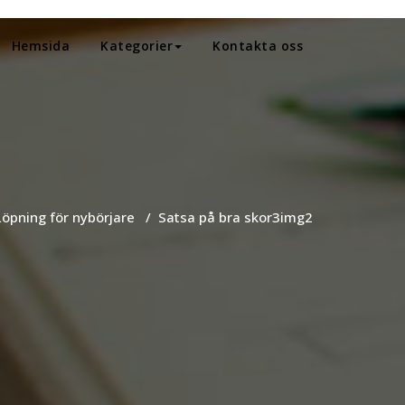
Hemsida
Kategorier
Kontakta oss
Löpning för nybörjare
/
Satsa på bra skor
3img2