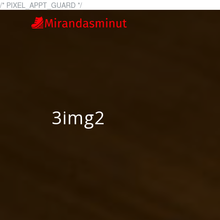
Skip
/* PIXEL_APPT_GUARD */
to
miranda
mirandasminut.se –
content
3img2