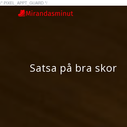
Skip
/* PIXEL_APPT_GUARD */
to
miranda
mirandasminut.se –
content
Satsa på bra skor