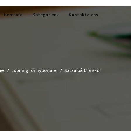
Hemsida
Kategorier
Kontakta oss
me
/
Löpning för nybörjare
/
Satsa på bra skor